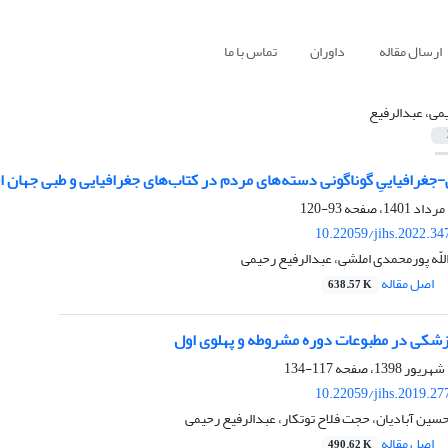
ارسال مقاله
داوران
تماس با ما
می، عبدالرفیع
جغرافیاییِ گوناگونی دسته‌های مردم در کتاب‌های جغرافیایی و طبی جهان اسل
93-120
10.22059/jihs.2022.3
لّه پورمحمدی املشی، عبدالرفیع رحیمی
اصل مقاله
638.57 K
پزشکی در مطبوعات دوره مشروطه و پهلوی اول
117-134
10.22059/jihs.2019.2
سین آبادیان، حجت فلاح توتکار، عبدالرفیع رحیمی
اصل مقاله
490.62 K