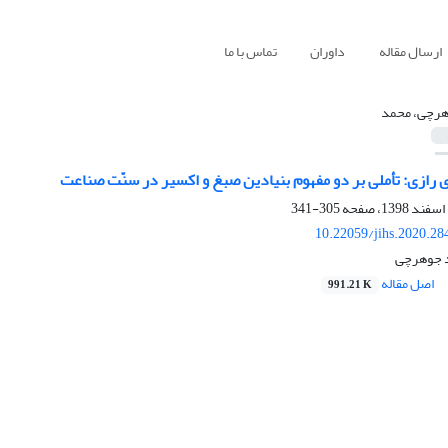
ارسال مقاله
داوران
تماس با ما
رچی، محمد
ی رازی: تأملی بر دو مفهوم بنیادین صبغ و اکسیر در سنّت صناعت
305-341
10.22059/jihs.2020.2
 جوهرچی
اصل مقاله
991.21 K