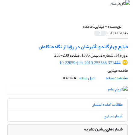
نویسنده =
مینایی، فاطمه
تعداد مقالات:
1
طبایع چهارگانه و تأثیرشان در رؤیا از نگاه متکلمان
دوره 14، شماره 2، بهمن 1395، صفحه
239-255
10.22059/jihs.2019.255586.371444
فاطمه مینایی
مشاهده مقاله
اصل مقاله
832.96 K
مقالات آماده انتشار
شماره جاری
شماره‌های پیشین نشریه