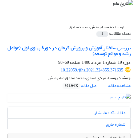
نویسنده =
صابرمنش، محمدصادق
تعداد مقالات:
1
بررسی ساختار آموزش و پرورش کرمان در دورۀ پهلوی اول (عوامل
رشد و موانع توسعه)
دوره 19، شماره 1، مرداد 1400، صفحه
69-98
10.22059/jihs.2021.324355.371635
جمشید روستا، مهدی اسدی، محمدصادق صابرمنش
مشاهده مقاله
اصل مقاله
801.94 K
مقالات آماده انتشار
شماره جاری
شماره‌های پیشین نشریه