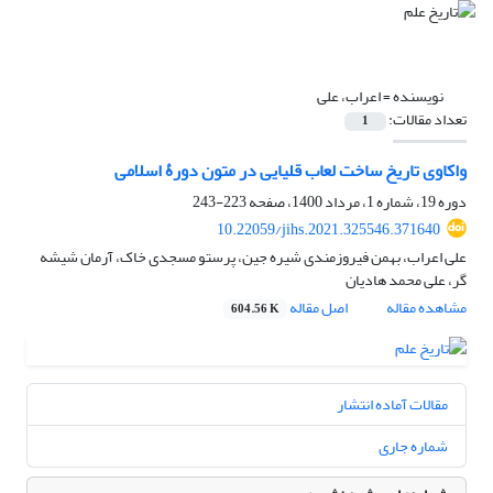
نویسنده =
اعراب، علی
تعداد مقالات:
1
واکاوی تاریخ ساخت لعاب قلیایی در متون دورۀ اسلامی
دوره 19، شماره 1، مرداد 1400، صفحه
223-243
10.22059/jihs.2021.325546.371640
علی اعراب، بهمن فیروزمندی شیره جین، پرستو مسجدی خاک، آرمان شیشه
گر، علی محمد هادیان
مشاهده مقاله
اصل مقاله
604.56 K
مقالات آماده انتشار
شماره جاری