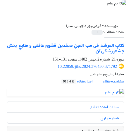
نویسنده =
فرض پور ماچیانی، سارا
تعداد مقالات:
1
کتابِ المرشد فی طب العینِ محمّد‌بن قسّومِ غافقی و منابعِ بخش
چشم‌پزشکی آن
دوره 21، شماره 2، بهمن 1402، صفحه
131-151
10.22059/jihs.2024.376450.371792
سارا فرض پور ماچیانی
مشاهده مقاله
اصل مقاله
915.4 K
مقالات آماده انتشار
شماره جاری
شماره‌های پیشین نشریه