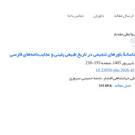
ارسال مقاله
داوران
تماس با ما
 واعظی مقدم
سانۀ باورهای تنجیمی در تاریخ طبیعی پلینی و عجایب‌نامه‌های فارسی
193-218
10.22059/jihs.2026.4
علی جهانشاهی افشار، نجمه حسینی سروری
اصل مقاله
543.88 K