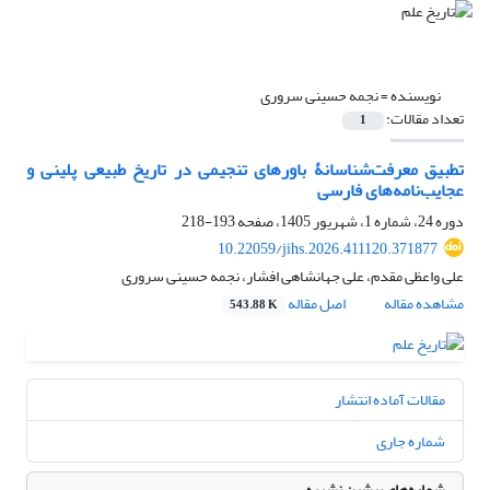
نویسنده =
نجمه حسینی سروری
تعداد مقالات:
1
تطبیق معرفت‌شناسانۀ باورهای تنجیمی در تاریخ طبیعی پلینی و
عجایب‌نامه‌های فارسی
دوره 24، شماره 1، شهریور 1405، صفحه
193-218
10.22059/jihs.2026.411120.371877
علی واعظی مقدم، علی جهانشاهی افشار، نجمه حسینی سروری
مشاهده مقاله
اصل مقاله
543.88 K
مقالات آماده انتشار
شماره جاری
شماره‌های پیشین نشریه