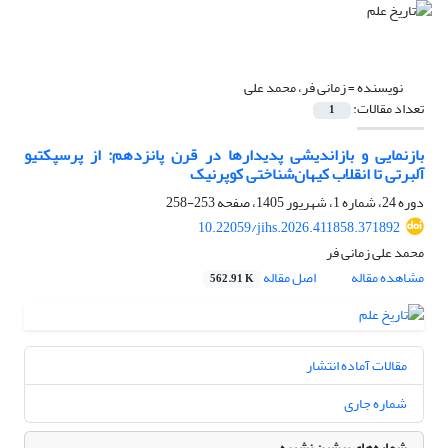
نویسنده =
زمانی فر، محمد علی
تعداد مقالات:
1
بازنمایی و بازاندیشی پدیدارها در قرن پانزدهم: از پرسپکتیو
آلبرتی تا انقلاب کیهان‌شناختی کوپرنیک
دوره 24، شماره 1، شهریور 1405، صفحه
253-258
10.22059/jihs.2026.411858.371892
محمد علی زمانی فر
مشاهده مقاله
اصل مقاله
562.91 K
مقالات آماده انتشار
شماره جاری
شماره‌های پیشین نشریه