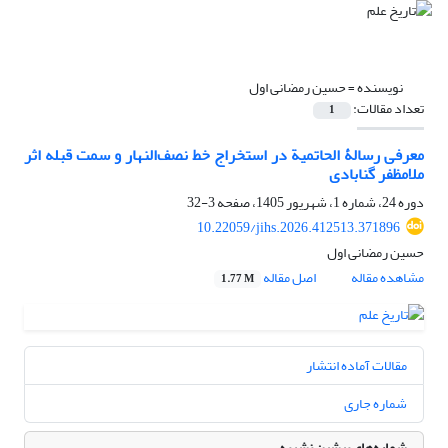
نویسنده =
حسین رمضانی اول
تعداد مقالات:
1
معرفی رسالۀ الحاتمیة در استخراج خط نصف‌النهار و سمت قبله اثر
ملامظفر گنابادی
دوره 24، شماره 1، شهریور 1405، صفحه
3-32
10.22059/jihs.2026.412513.371896
حسین رمضانی اول
مشاهده مقاله
اصل مقاله
1.77 M
مقالات آماده انتشار
شماره جاری
شماره‌های پیشین نشریه