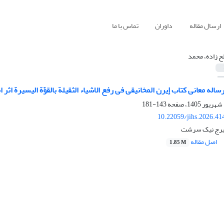
ارسال مقاله
داوران
تماس با ما
ح زاده، محمد
له معانی کتاب إیرن المخانیقی فی رفع الاشیاء الثقیلة بالقوّة الیسیرة اثر 
143-181
10.22059/jihs.2026.4
ایرج نیک سرشت
اصل مقاله
1.85 M