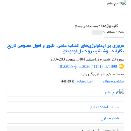
کلیدواژه‌ها =
پست مدرنیسم
تعداد مقالات:
1
مروری بر ایدئولوژی‌های انقلاب علمی: ظهور و افول مفهومی تاریخ
نگارانه، نوشتۀ پیترو دنیل اومودئو
دوره 23، شماره 2، اسفند 1404، صفحه
283-290
10.22059/jihs.2026.411817.371890
محمد مهدی شهبازی گهروئی
مشاهده مقاله
اصل مقاله
440.09 K
مقالات آماده انتشار
شماره جاری
شماره‌های پیشین نشریه