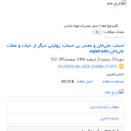
کلیدواژه‌ها =
سوء مصرف مواد مخدر
تعداد مقالات:
1
حساب علی‌خان و مخدر بی حساب: روایتی دیگر از حیات و ممات
علی‌خان ناظم العلوم
دوره 23، شماره 2، اسفند 1404، صفحه
305-312
10.22059/jihs.2026.410806.371875
حسن امینی
مشاهده مقاله
اصل مقاله
422.31 K
مقالات آماده انتشار
شماره جاری
شماره‌های پیشین نشریه