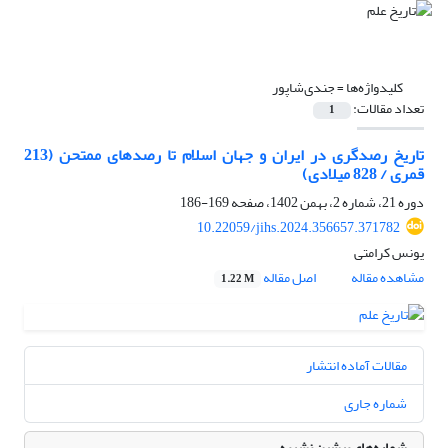
کلیدواژه‌ها =
جندی‌شاپور
تعداد مقالات:
1
تاریخ رصدگری در ایران و جهان اسلام تا رصدهای ممتحن (213
قمری / 828 میلادی)
دوره 21، شماره 2، بهمن 1402، صفحه
169-186
10.22059/jihs.2024.356657.371782
یونس کرامتی
مشاهده مقاله
اصل مقاله
1.22 M
مقالات آماده انتشار
شماره جاری
شماره‌های پیشین نشریه