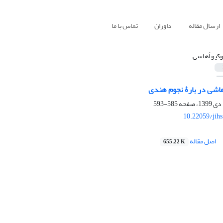
ارسال مقاله
داوران
تماس با ما
وکیو اُهاشی
ُهاشی در بارۀ نجوم هندی
585-593
10.22059/jih
اصل مقاله
655.22 K