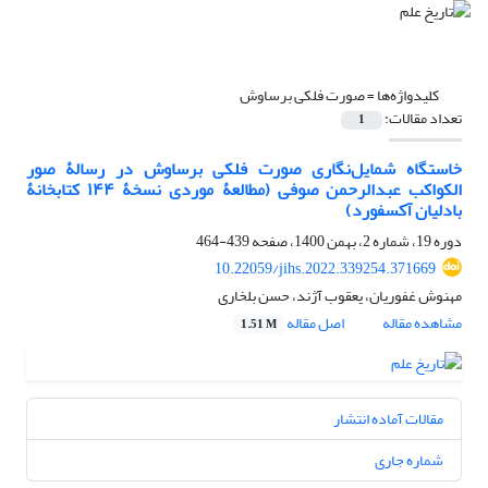
کلیدواژه‌ها =
صورت فلکی برساوش
تعداد مقالات:
1
خاستگاه شمایل‌‌نگاری صورت فلکی برساوش در رسالۀ صور
الکواکب عبدالرحمن صوفی (مطالعۀ موردی نسخۀ ۱۴۴ کتابخانۀ
بادلیان آکسفورد)
دوره 19، شماره 2، بهمن 1400، صفحه
439-464
10.22059/jihs.2022.339254.371669
مهنوش غفوریان، یعقوب آژند، حسن بلخاری
مشاهده مقاله
اصل مقاله
1.51 M
مقالات آماده انتشار
شماره جاری