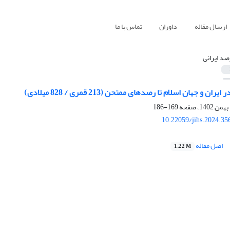
ارسال مقاله
داوران
تماس با ما
صد ایرانی
 و جهان اسلام تا رصدهای ممتحن (213 قمری / 828 میلادی)
169-186
10.22059/jihs.2024.3
اصل مقاله
1.22 M