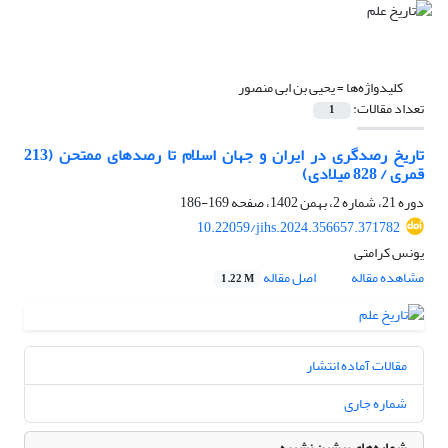
کلیدواژه‌ها =
یحیی بن ابی منصور
تعداد مقالات:
1
تاریخ رصدگری در ایران و جهان اسلام تا رصدهای ممتحن (213
قمری / 828 میلادی)
دوره 21، شماره 2، بهمن 1402، صفحه
169-186
10.22059/jihs.2024.356657.371782
یونس کرامتی
مشاهده مقاله
اصل مقاله
1.22 M
مقالات آماده انتشار
شماره جاری
شماره‌های پیشین نشریه