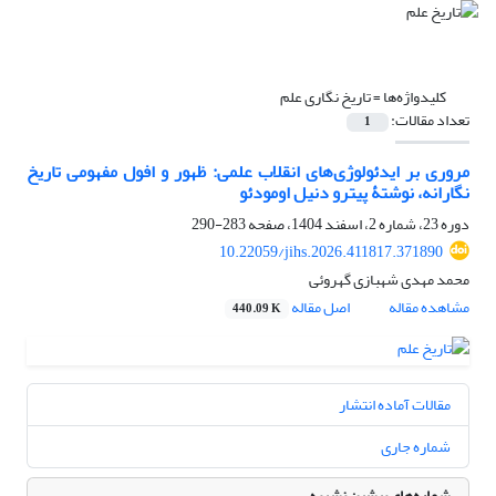
کلیدواژه‌ها =
تاریخ نگاری علم
تعداد مقالات:
1
مروری بر ایدئولوژی‌های انقلاب علمی: ظهور و افول مفهومی تاریخ
نگارانه، نوشتۀ پیترو دنیل اومودئو
دوره 23، شماره 2، اسفند 1404، صفحه
283-290
10.22059/jihs.2026.411817.371890
محمد مهدی شهبازی گهروئی
مشاهده مقاله
اصل مقاله
440.09 K
مقالات آماده انتشار
شماره جاری
شماره‌های پیشین نشریه