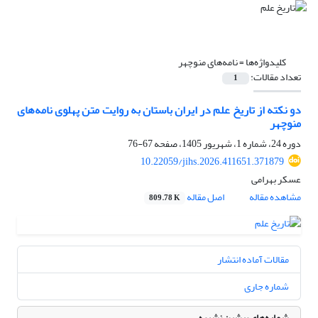
کلیدواژه‌ها =
نامه‌های منوچهر
تعداد مقالات:
1
دو نکته از تاریخ علم در ایران باستان به روایت متن پهلوی نامه‌های
منوچهر
دوره 24، شماره 1، شهریور 1405، صفحه
67-76
10.22059/jihs.2026.411651.371879
عسکر بهرامی
مشاهده مقاله
اصل مقاله
809.78 K
مقالات آماده انتشار
شماره جاری
شماره‌های پیشین نشریه