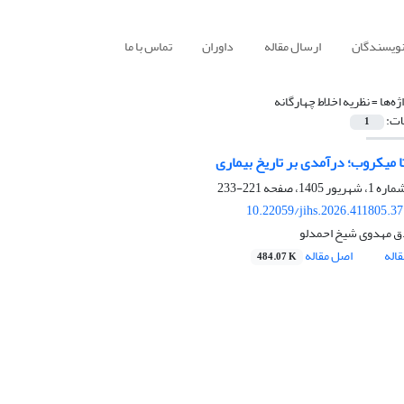
نویسندگان
ارسال مقاله
داوران
تماس با ما
ژه‌ها =
نظریه اخلاط چهارگانه
ات:
1
تا میکروب؛ درآمدی بر تاریخ بیماری
221-233
10.22059/jihs.2026.411805.3
 مهدوی شیخ احمدلو
اله
اصل مقاله
484.07 K