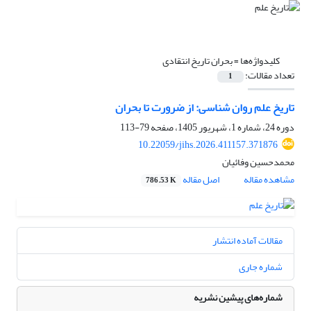
کلیدواژه‌ها =
بحران تاریخ انتقادی
تعداد مقالات:
1
تاریخ علم روان شناسی: از ضرورت تا بحران
دوره 24، شماره 1، شهریور 1405، صفحه
79-113
10.22059/jihs.2026.411157.371876
محمدحسین وفائیان
مشاهده مقاله
اصل مقاله
786.53 K
مقالات آماده انتشار
شماره جاری
شماره‌های پیشین نشریه