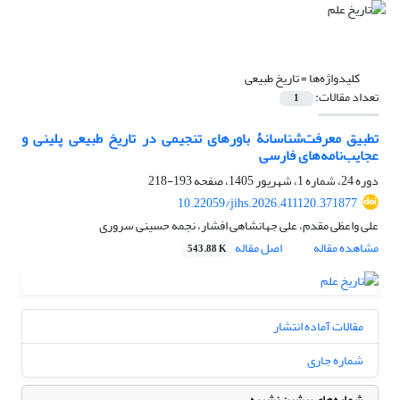
کلیدواژه‌ها =
تاریخ طبیعی
تعداد مقالات:
1
تطبیق معرفت‌شناسانۀ باورهای تنجیمی در تاریخ طبیعی پلینی و
عجایب‌نامه‌های فارسی
دوره 24، شماره 1، شهریور 1405، صفحه
193-218
10.22059/jihs.2026.411120.371877
علی واعظی مقدم، علی جهانشاهی افشار، نجمه حسینی سروری
مشاهده مقاله
اصل مقاله
543.88 K
مقالات آماده انتشار
شماره جاری
شماره‌های پیشین نشریه