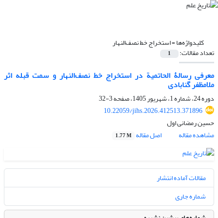
کلیدواژه‌ها =
استخراج خط نصف‌النهار
تعداد مقالات:
1
معرفی رسالۀ الحاتمیة در استخراج خط نصف‌النهار و سمت قبله اثر
ملامظفر گنابادی
دوره 24، شماره 1، شهریور 1405، صفحه
3-32
10.22059/jihs.2026.412513.371896
حسین رمضانی اول
مشاهده مقاله
اصل مقاله
1.77 M
مقالات آماده انتشار
شماره جاری
شماره‌های پیشین نشریه