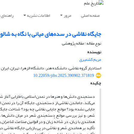
صفحه اصلی
مرور
اطلاعات نشریه
راهنمای 
جایگاه نقاشی در سده‌های میانی با نگاه به شال
نوع مقاله : مقاله پژوهشی
نویسنده
مریم کشمیری
استادیار گروه نقاشی، دانشکده هنر، دانشگاه الزهرا، تهران، ایران
10.22059/jihs.2025.390902.371819
چکیده
دسته‌بندی دانش‌ها و هنرها در تمدن اسلامی با فارابی آغاز ش
می‌کند، جاماندن نقاشی از دسته‌بندی، جایگاه آن را در تمدن
جایابی نشده بود؟ موانع جایابی نقاشی چه بود؟ شناخت جایگاه
شعر، و نیز بررسی موانع دسته‌بندی شعر در میان دانش‌ها و
همانندی با زبان، در شاخهٔ زبان و در
قوانین صناعت شاعران
و
تأکید بر همانندی شعر و نقاشی در پی بازیابی جایگاه نقاشی 