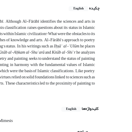
چکیده
English
ī. Although Al-Fārābī identifies the sciences and arts in
is classification raises questions about its status in Islamic
 within Islamic civilization? What were the obstacles to its
ches of knowledge and arts. Al-Fārābī’s approach to poetry
g's status. In his writings, such as
Iḥṣāʾ al-ʿUlūm
, he places
Kitāb al-Aḥkam al-Shuʿarā
and
Kitāb al-Shiʿr
, he analyzes
try and painting, seeks to understand the status of painting
inting, in harmony with the fundamental values of Islamic
which were the basis of Islamic classifications. Like poetry,
irtues, relied on solid foundations linked to sciences such as
s. These characteristics led to the proximity of painting to
کلیدواژه‌ها
English
Mimesis
مراجع