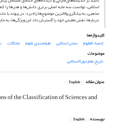
تأکید بر اندیشه‌های فارابی و دیدگاه‌های حکمای مسلمان پیش
اسلامی، توانست سه مایهٔ اصلی برتری دانش‌ها و هنرها را ک
مذهبی، به بیانگری والاترین موضوع‌ها راه برد؛ در پیوند با دان
دربارها، نقش تعلیمی خود را گسترش داد.این ویژگی‌ها، به جای
کلیدواژه‌ها
إحصاء العلوم
تمدن اسلامی
طبقه‌بندی علوم
محاکات
ن
موضوعات
تاریخ علم دورۀ اسلامی
عنوان مقاله
English
ns of the Classification of Sciences and
نویسنده
English