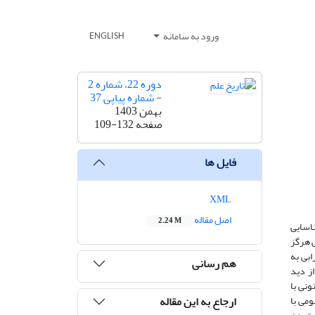
ورود به سامانه
ENGLISH
دوره 22، شماره 2
- شماره پیاپی 37
بهمن 1403
صفحه
109-132
فایل ها
XML
اصل مقاله
2.24 M
ناسایی
ی هرگز
ابی به
هم رسانی
از دید
ونی با
ارجاع به این مقاله
ومی با