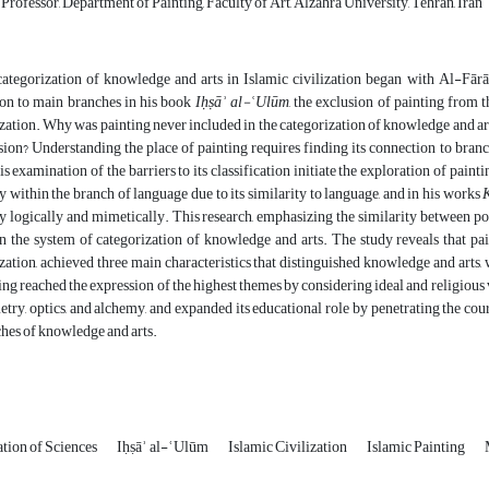
 Professor, Department of Painting, Faculty of Art, Alzahra University, Tehran, Iran
ategorization of knowledge and arts in Islamic civilization began with Al-Fārāb
ion to main branches in his book
Iḥṣāʾ al-ʿUlūm
, the exclusion of painting from th
ization. Why was painting never included in the categorization of knowledge and arts
sion? Understanding the place of painting requires finding its connection to bran
is examination of the barriers to its classification initiate the exploration of paintin
y within the branch of language due to its similarity to language, and in his works
y logically and mimetically. This research, emphasizing the similarity between poe
n the system of categorization of knowledge and arts. The study reveals that pa
ization, achieved three main characteristics that distinguished knowledge and arts, 
ing reached the expression of the highest themes by considering ideal and religious v
try, optics, and alchemy, and expanded its educational role by penetrating the court
hes of knowledge and arts.
ation of Sciences
Iḥṣāʾ al-ʿUlūm
Islamic Civilization
Islamic Painting