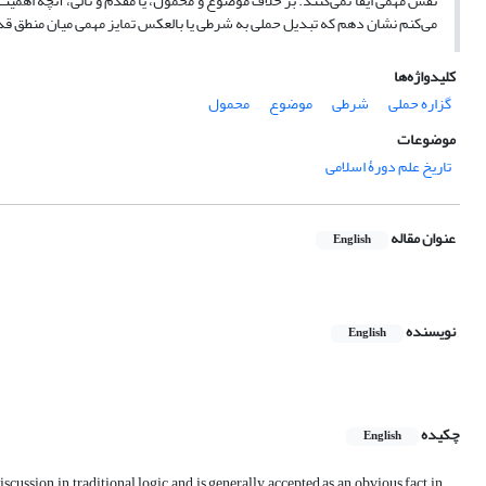
نقش مهمی ایفا نمی‌کنند. بر خلاف موضوع و محمول، یا مقدم و تالی، آنچه اهمیت
می‌کنم نشان دهم که تبدیل حملی به شرطی یا بالعکس تمایز مهمی میان منطق قدیم
کلیدواژه‌ها
گزاره حملی
شرطی
موضوع
محمول
موضوعات
تاریخ علم دورۀ اسلامی
عنوان مقاله
English
نویسنده
English
چکیده
English
scussion in traditional logic and is generally accepted as an obvious fact in