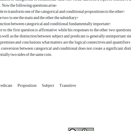
 Now the following questions arise:
ible to transform one of the categorical and conditional propositions to the other?
 two, is one the main and the other the subsidiary?
stinction between categorical and conditional fundamentally important?
r to the first question is affirmative, while his responses to the other two questio
as well as the distinction between subject and predicate, is generally unimportant sin
r premises and conclusions, what matters are the logical connectives and quantifiers t
 conversion between categorical and conditional does not create a significant dist
ntially two sides of the same coin.
redicate
Proposition
Subject
Transitive