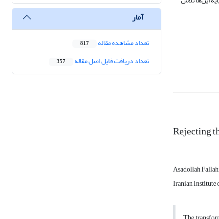
یة این‌ها تلاش
آمار
تعداد مشاهده مقاله
817
تعداد دریافت فایل اصل مقاله
357
Rejecting t
Asadollah Fallah
Iranian Institute
The transform