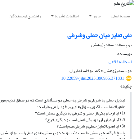
صفحه اصلی
مرور
اطلاعات نشریه
راهنمای نویسندگان
نفی تمایز میان حملی وشرطی
نوع مقاله : مقاله پژوهشی
نویسنده
اسدالله فلاحی
موسسه پژوهشی حکمت و فلسفه ایران
10.22059/jihs.2025.396935.371831
چکیده
تبدیل حملی به شرطی و شرطی به حملی دو مسأله‌ای است که در منطق قدیم مورد
عام یافته است. اکنون سؤال‌های زیر خود را می‌نمایانند:
(1) آیا ارجاع یکی از حملی و شرطی به دیگری ممکن است؟
(2) آیا از میان آن دو، یکی اصل است و دیگری فرع؟
(3) آیا اصولا تمایز حملی و شرطی مهم است؟
پاسخ فرگه به پرسش نخست مثبت و به دو پرسش بعدی منفی است و او نشان می‌د