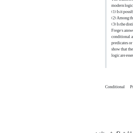
modern logic.
(1) Is it poss
(2) Among the
(3) Is the di
Frege's answe
conditional, 
predicates, o
show that the
logic are esse
Conditional
P