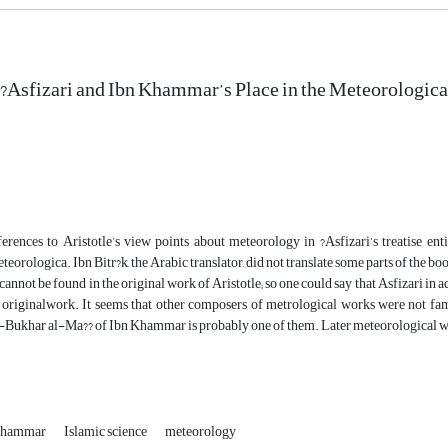
Asfizari and Ibn Khammar’s Place in the Meteorological
erences to Aristotle’s view points about meteorology in ?Asfizari’s treatise ent
eteorologica. Ibn Bitr?k, the Arabic translator, did not translate some parts of the b
cannot be found in the original work of Aristotle; so one could say that Asfizari in a
’s originalwork. It seems that other composers of metrological works were not 
-Bukhar al-Ma?? of Ibn Khammar is probably one of them. Later meteorological wo
Khammar
Islamic science
meteorology