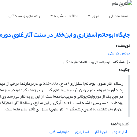
صفحه اصلی
مرور
اطلاعات نشریه
راهنمای نویسندگان
جایگاه ابوحاتم اَسفِزاری و ابن‌خَمّار در سنت آثار عُلوی دوره
نویسنده
یونس کرامتی
پژوهشگاه علوم انسانی و مطالعات فرهنگی
چکیده
پدیدآورنده روایت عربی این اثر، برخی جاهای کتاب را ترجمه نکرده و در ترج
در هیچ یک از دو روایت یونانی و عربی نیامده است. از این رو به نظر می‌رسد وی
این باره نوشتند، به نحوی چشمگیر از آثار علوی اسفزاری تأثیر پذیرفته است.
کلیدواژه‌ها
آثار علوی
ابن‌خمّار
اسفزاری
علوم اسلامی