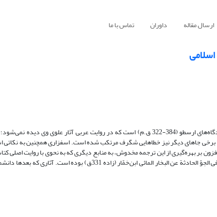
ارسال مقاله
داوران
تماس با ما
 اسلامی
رساله آثار علوی ابوحاتم اسفزاری (د. ح. 506-513 ق دربردارند? برخی از دیدگاه‌های ارسطو (384-322 ق.م) است که در روایت عربی آثار علوی 
مه برخی جاهای دیگر نیز خطاهایی شگرف مرتکب شده است. اسفزاری همچنین به نکاتی اش
 افزون بر بهره‌گیری از این ترجمه مخدوش، به منابع دیگری که به نحوی با روایت اصلی کت
بوده‌اند، دسترسی داشته است. احتمالاً یکی از این منابع، رساله الآثار المخیّلة فی الجوّ الحادثة عن البخار المائی ابن‌خمّار (زاده