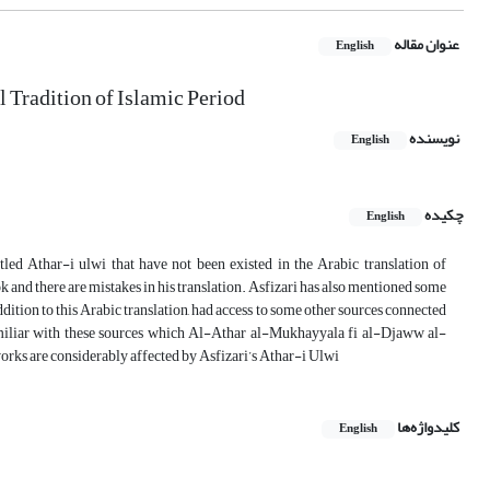
عنوان مقاله
English
 Tradition of Islamic Period
نویسنده
English
چکیده
English
itled Athar-i ulwi that have not been existed in the Arabic translation of
ook and there are mistakes in his translation. Asfizari has also mentioned some
ddition to this Arabic translation, had access to some other sources connected
familiar with these sources which Al-Athar al-Mukhayyala fi al-Djaww al-
rks are considerably affected by Asfizari’s Athar-i Ulwi
کلیدواژه‌ها
English