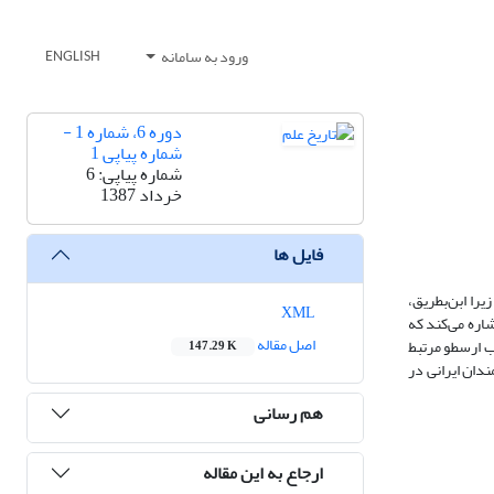
ورود به سامانه
ENGLISH
دوره 6، شماره 1 -
شماره پیاپی 1
شماره پیاپی: 6
خرداد 1387
فایل ها
وی دیده نمی‌شود؛ زیرا ابن‌بطریق،
XML
اره می‌کند که
اصل مقاله
اب ارسطو مرتبط
147.29 K
 331ق) بوده است. آثاری که بعدها دانشمندان ایرانی در
هم رسانی
ارجاع به این مقاله