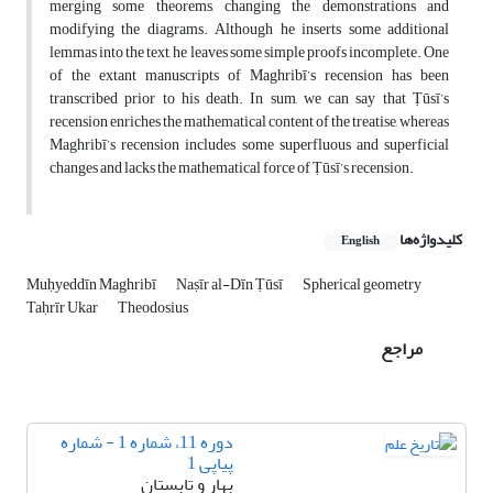
merging some theorems, changing the demonstrations and
modifying the diagrams. Although he inserts some additional
lemmas into the text, he leaves some simple proofs incomplete. One
of the extant manuscripts of Maghribī’s recension has been
transcribed prior to his death. In sum, we can say that Ṭūsī’s
recension enriches the mathematical content of the treatise, whereas
Maghribī’s recension includes some superfluous and superficial
changes and lacks the mathematical force of Ṭūsī’s recension.
کلیدواژه‌ها
English
Muḥyeddīn Maghribī
Naṣīr al-Dīn Ṭūsī
Spherical geometry
Taḥrīr Ukar
Theodosius
مراجع
دوره 11، شماره 1 - شماره
پیاپی 1
بهار و تابستان