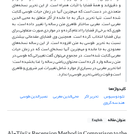
و دقیق‌اند و همۀ قضایا با اثبات همراه است. از این تحریر نسخه‌های
متعددی در دست است که مهم‌ترین آنها در زمان حیات طوسی کتابت
شده است. تنها تحریر دیگر به جا مانده از اُکَر متعلق به محیی الدین
مغربی است. مغربی ساختار ظاهری متن رساله را تغییر داده است، به
طوری که برخی از قضایا را ادغام کرده و در مواردی صورت متفاوتی برای
بیان قضایا انتخاب کرده است. همچنین وی قضایای مقدماتی بیشتری
نسبت به تحریر طوسی به متن افزوده است. از این رساله نسخه‌های
معدودی به جا مانده و مهم‌ترین آنها نسخه‌ای است که در زمان حیات
مغربی کتابت شده است. در مجموع می‌توان گفت تغییراتی که طوسی در
متن رساله وارد کرده است محتوای ریاضی رساله را غنا بخشیده است؛
اما تحریر مغربی در بسیاری از موارد شامل تغییرات غیر ضروری و ظاهری
است و قوت ریاضی تحریر طوسی را ندارد.
کلیدواژه‌ها
تئودوسیوس
تحریر اکر
محی‌الدین مغربی
نصیرالدین طوسی
هندسه کروی
عنوان مقاله
English
Al-Ṭūsī’s Recension Method in Comparison to the