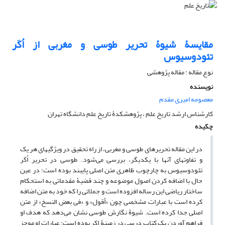
مقایسۀ شیوۀ تحریر طوسی و مغربی از اُکَر
تئودوسیوس
نوع مقاله : مقاله پژوهشی
نویسنده
معصومه امیری مقدم
کارشناس ارشد تاریخ علم ، پژوهشکدۀ تاریخ علم دانشگاه تهران
چکیده
در این مقاله تحریرهای طوسی و مغربی، از راه تحقیق در ویژگیهای هر یک
و تفاوتهای آنها با یکدیگر، بررسی می‌شود. طوسی در تحریر اُکَر
تئودوسیوس به چارچوب ظاهری متن اصلی پایبند بوده است؛ در عین
حال با اضافه کردن اصول موضوعه و چند قضیۀ مقدماتی به استحکام
ساختار ریاضی این رساله افزوده است و جملاتی را که خود به متن اضافه
کرده است با عبارات مشخصی چون «أقول» و «فی بعض النسخ» از متن
اصلی جدا کرده است. شیوۀ نگارش طوسی نشان می‌دهد که هدف او
فراهم آوردن یک کتاب درسی در زمینۀ اکر بوده است؛ عبارات او موجز