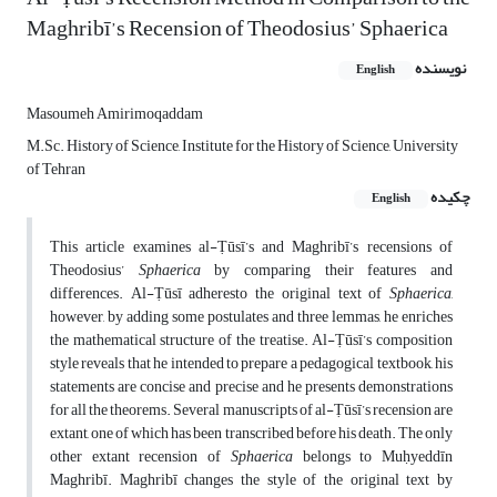
Maghribī’s Recension of Theodosius’ Sphaerica
نویسنده
English
Masoumeh Amirimoqaddam
M.Sc. History of Science, Institute for the History of Science, University
of Tehran
چکیده
English
This article examines al-Ṭūsī’s and Maghribī’s recensions of
Theodosius’
Sphaerica
by comparing their features and
differences. Al-Ṭūsī adheresto the original text of
Sphaerica
,
however, by adding some postulates and three lemmas, he enriches
the mathematical structure of the treatise. Al-Ṭūsī’s composition
style reveals that he intended to prepare a pedagogical textbook, his
statements are concise and precise and he presents demonstrations
for all the theorems. Several manuscripts of al-Ṭūsī’s recension are
extant, one of which has been transcribed before his death. The only
other extant recension of
Sphaerica
belongs to Muḥyeddīn
Maghribī. Maghribī changes the style of the original text by