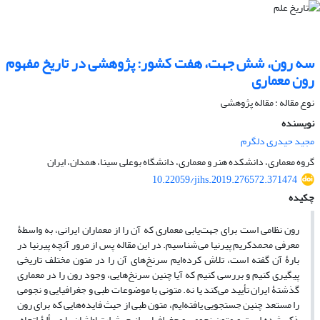
سه رون، شش جهت، هفت کشور: پژوهشی در تاریخ مفهوم
رون معماری
نوع مقاله : مقاله پژوهشی
نویسنده
مجید حیدری دلگرم
گروه معماری، دانشکده هنر و معماری، دانشگاه بوعلی سینا، همدان، ایران
10.22059/jihs.2019.276572.371474
چکیده
رون نظامی است برای جهت‌یابی معماری که آن را از معماران ایرانی، به واسطۀ
معرفی محمدکریم پیرنیا می‌شناسیم. در این مقاله پس از مرور آنچه پیرنیا در
بارۀ آن گفته است، تلاش کرده‌ایم سرنخ‌های آن را در متون مختلف تاریخی
پیگیری کنیم و بررسی کنیم که آیا چنین سرنخ‌هایی، وجود رون را در معماری
گذشتۀ ایران تأیید می‌کند یا نه. متونی با موضوعات طبی و جغرافیایی و نجومی
را مستعد چنین جستجویی یافته‌ایم، متون طبی از حیث فایده‌هایی که برای رون
ذکر شده است و متون نجومی و جغرافیایی از حیث ارتباط‌شان با مسألۀ اتجاه.