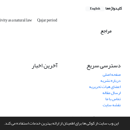
کلیدواژه‌ها
English
vity as a natural law
Qajar period
مراجع
دسترسی سریع
آخرین اخبار
صفحه اصلی
درباره نشریه
اعضای هیات تحریریه
ارسال مقاله
تماس با ما
نقشه سایت
سامانه مدیریت نشریات علمی.
طراحی و پیاده سازی از
سیناوب
این وب سایت از کوکی ها برای اطمینان از ارائه بهترین خدمات استفاده می کند.