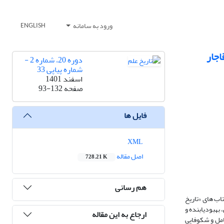
ورود به سامانه
ENGLISH
اجار
دوره 20، شماره 2 -
شماره پیاپی 33
اسفند 1401
صفحه
93-132
فایل ها
XML
اصل مقاله
728.21 K
هم رسانی
اب های «تاریخ
 بهبودیابنده و
ارجاع به این مقاله
کامل و شکوفایی