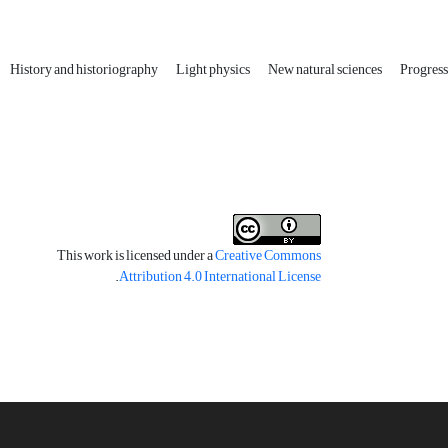
History and historiography
Light physics
New natural sciences
Progressi
This work is licensed under a
Creative Commons
.
Attribution 4.0 International License