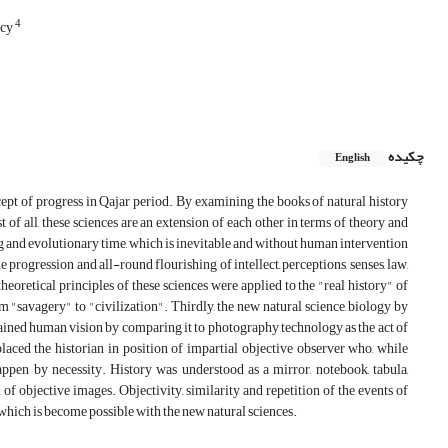
4
icy
چکیده
English
ncept of progress in Qajar period. By examining the books of natural history
 of all, these sciences are an extension of each other in terms of theory and
g and evolutionary time, which is inevitable and without human intervention
e progression and all-round flourishing of intellect, perceptions, senses, law,
heoretical principles of these sciences were applied to the "real history" of
om "savagery" to "civilization". Thirdly, the new natural science, biology by
lained human vision by comparing it to photography technology as the act of
laced the historian in position of impartial objective observer who, while
happen by necessity. History was understood as a mirror, notebook, tabula,
of objective images. Objectivity, similarity and repetition of the events of
 which is become possible with the new natural sciences.