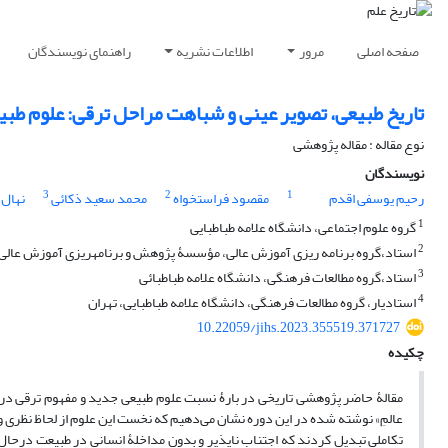
صفحه اصلی
مرور
اطلاعات نشریه
راهنمای نویسندگان
تاریخ طبیعی، تصویر عینی و شباهت مراحل ترقی: علوم طبیعی 
نوع مقاله : مقاله پژوهشی
نویسندگان
3
2
1
رحیم یوسفی اقدم
مقصود فراستخواه
محمد سعید ذکائی
نهال 
1
گروه علوم اجتماعی، دانشگاه علامه طباطبایی
2
استاد،گروه برنامه ریزی آموزش عالی، مؤسسۀ پژوهش و برنامهریزی آموزش عالی
3
استاد،گروه مطالعات فرهنگی، دانشگاه علامه طباطبائی
4
استادیار، گروه مطالعات فرهنگی، دانشگاه علامه طباطبایی، تهران
10.22059/jihs.2023.355519.371727
چکیده
مقالۀ حاضر پژوهشی تاریخی در بارۀ نسبت علوم طبیعی جدید و مفهوم ترقی در د
عالمِ» نوشته شده در این دوره نشان می‌دهیم که نخست این علوم از لحاظ نظری و 
تکاملی تبدیل کردند که اجتناب ناپذیر و بدون مداخلۀ انسانی در طبیعت درحالِ 