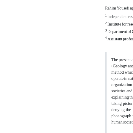
Rahim Yousefi 
1
independent res
2
Institute for re
3
Department of C
4
Assistant profes
The present a
(Geology and 
method, which
operate in na
organization 
societies, an
explaining th
taking pictur
denying the "
phonograph, s
human societi