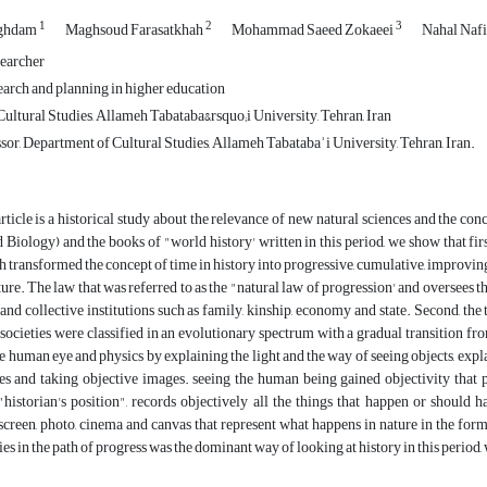
1
2
3
aghdam
Maghsoud Farasatkhah
Mohammad Saeed Zokaeei
Nahal Naf
earcher
search and planning in higher education
ultural Studies, Allameh Tabataba&rsquo;i University, Tehran, Iran
sor, Department of Cultural Studies, Allameh Tabatabaʾi University, Tehran, Iran.
rticle is a historical study about the relevance of new natural sciences and the co
Biology) and the books of "world history' written in this period, we show that first
 transformed the concept of time in history into progressive, cumulative, improvin
ture. The law that was referred to as the "natural law of progression' and oversees th
and collective institutions such as family, kinship, economy and state. Second, the t
d societies were classified in an evolutionary spectrum with a gradual transition fr
e human eye and physics by explaining the light and the way of seeing objects, exp
es and taking objective images. seeing the human being gained objectivity that p
historian's position", records objectively all the things that happen or should 
creen, photo, cinema and canvas that represent what happens in nature in the form 
es in the path of progress was the dominant way of looking at history in this period,