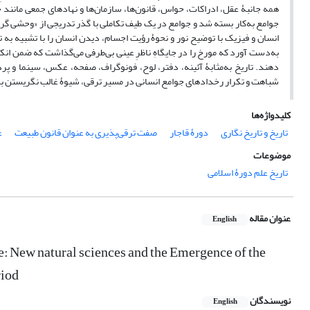
همه جانبۀ عقل، ادراکات، حواس، قانون‌ها، سازمان‌ها و نهادهای جمعی مانند
جوامع به‌کار بسته شد و جوامع در یک طیف تکاملی با گذر تدریجی از «وحشی گ
انسان و فیزیک با توضیح نور و نحوۀ رؤیت اجسام، دیدن انسان را با تشبیه به
به‌دست آورد که مورخ را در جایگاهِ ناظرِ عینی بی‌طرفی می‌گذاشت که ضمن انک
دهند. تاریخ به‌مثابۀ آئینه، دفتر، لوح، فونوگراف، صفحه، عکس، سینما و پ
شباهت و تکرار رخدادهای جوامع انسانی در مسیر ترقی، شیوۀ غالب نگریستن به 
کلیدواژه‌ها
تاریخ و تاریخ نگاری
دورۀ قاجار
صفت ترقی‌پذیری به عنوان قانون طبیعت
ع
موضوعات
تاریخ علم دورۀ اسلامی
عنوان مقاله
English
e: New natural sciences and the Emergence of the
riod
نویسندگان
English