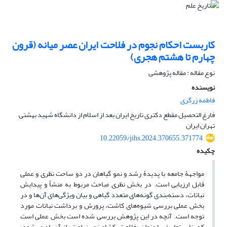
کاربست احکام نجوم در فلاحت ایران عصر میانه (قرون
چهارم تا هشتم هجری)
نوع مقاله : مقاله پژوهشی
نویسنده
فاطمه زرگری
فارغ التحصیل مقطع دکتری تاریخ ایران بعد از اسلام از دانشگاه شهید بهشتی
تهران ایران
10.22059/jihs.2024.370655.371774
چکیده
مواجهۀ جامعه با پدیدۀ رشد و نمو گیاهان در دو ساحت نظری و عملی
قابل ارزیابی است. در بخش نظری مباحث مربوط به منشأ و پیدایش
نباتات، دسته‌بندی گونه‌های متعدد گیاهی و بیان ویژگی‌های آن‌ها و در
بخش عملی بررسی شیوه‌های کاشت، پرورش و برداشت نباتات مورد
توجه است. آنچه در این پژوهش بررسی شده است بخش عملی است
که بنا بر تعاریف با عنوان «فلاحت، کشاورزی، زراعت» از آن یاد می‌شود.