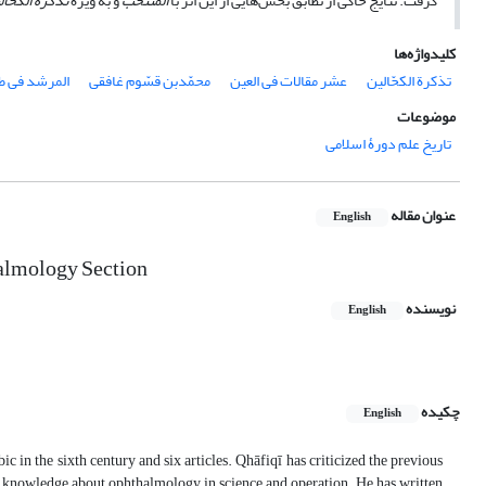
گرفت. نتایج حاکی از تطابق بخش‌هایی از این اثر با
المنتخب
و به ویژه
تذکرة الکحّال
کلیدواژه‌ها
تذکرة الکحّالین
عشر مقالات فی العین
محمّد‌بن قسّوم غافقی
المرشد فی ط
موضوعات
تاریخ علم دورۀ اسلامی
عنوان مقاله
English
halmology Section
نویسنده
English
چکیده
English
n the sixth century and six articles. Qhāfiqī has criticized the previous
f knowledge about ophthalmology in science and operation. He has written