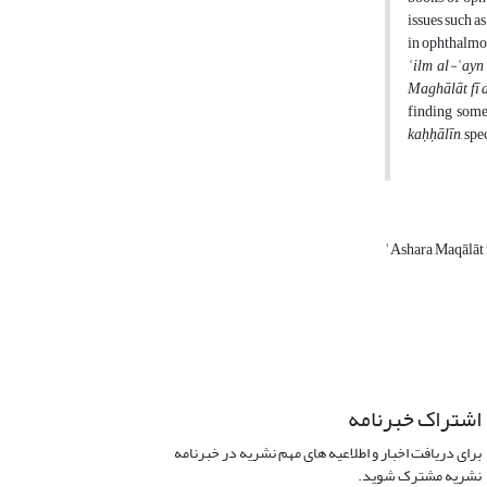
issues such a
in ophthalmo
ʿilm al-ʿayn
Maghālāt fī 
finding some
kaḥḥālīn
, sp
ʿAshara Maqālāt 
اشتراک خبرنامه
برای دریافت اخبار و اطلاعیه های مهم نشریه در خبرنامه
نشریه مشترک شوید.