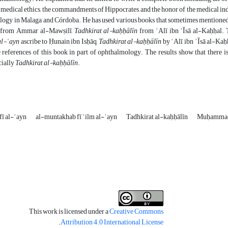
s medical ethics, the commandments of Hippocrates, and the honor of the medical in
logy in Malaga and Córdoba. He has used various books that sometimes mentioned
from Ammar al-Mawṣilī,
Tadhkirat al-kaḥḥālīn
from ʿAlī ibn ʿĪsā al-Kaḥḥal. T
al-ʿayn
ascribe to Ḥunain ibn Isḥāq,
Tadhkirat al-kaḥḥālīn
by ʿAlī ibn ʿĪsā al-Ka
 references of this book in part of ophthalmology. The results show that there i
ecially
Tadhkirat al-kaḥḥālīn
.
fī al-ʿayn
al-muntakhab fī ʿilm al-ʿayn
Tadhkirat al-kaḥḥālīn
Muḥammad 
This work is licensed under a
Creative Commons
.
Attribution 4.0 International License