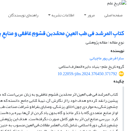
صفحه اصلی
مرور
اطلاعات نشریه
راهنمای نویسندگان
کتابِ المرشد فی طب العینِ محمّد‌بن قسّومِ غافقی و مناب
نوع مقاله : مقاله پژوهشی
نویسنده
سارا فرض پور ماچیانی
گروه تاریخ علم- بنیاد دایره المعارف اسلامی
10.22059/jihs.2024.376450.371792
چکیده
کتاب
المرشد فی طب العین
اثر محمّد‌بن قسّوم غافقی و به زبان عربی است ک
پیشین را نقد کرده و هدف خود را از نگارش آن، تهیۀ کتابی جامع دانسته که ه
چشم‌پزشکی به مواردی چون اخلاق پزشکی، وصایای بقراط و شرافت صناعت طب پر
او از منابع متعددی گاه با ذکر ماخذ و گاه بدون یاد کردن از آن‌ها بهره برده‌است.
کرد. بررسی منابع این اثر به طور کامل صورت نگرفته‌است. هدف این پژوهش 
چشم‌پزشکی دورۀ اسلامی شامل کتاب
العشر مقالات فی العین
منسوب به حنین‌