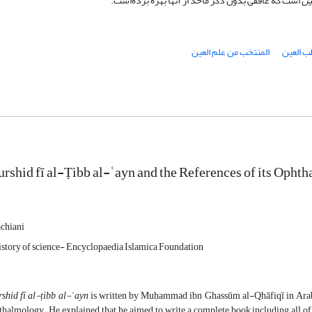
ین
است که غافقی بدون ذکر مأخذ از آنها بهره برده‌است.
ب العین
المنتخب من علم العین
rshid fī al-Ṭibb al-ʿayn and the References of its Opht
chiani
story of science- Encyclopaedia Islamica Foundation
shid fī al-ṭibb al-ʿayn
is written by Muḥammad ibn Ghassūm al-Qhāfiqī in Arabic i
thalmology. He explained that he aimed to write a complete book including all o