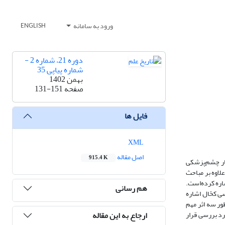
ورود به سامانه
ENGLISH
دوره 21، شماره 2 -
شماره پیاپی 35
بهمن 1402
صفحه
131-151
فایل ها
XML
اصل مقاله
915.4 K
ثار چشم‌پزشکی
لاوه بر مباحث
اره کرده‌است.
هم رسانی
ی کحّال اشاره
ور سه اثر مهم
ارجاع به این مقاله
رد بررسی قرار