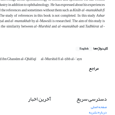
dustry in addition to ophthalmology. He has expressed about his experiences
 the references and sometimes without them such as
Kitāb al-muntakhab fī
he study of references in this book is not completed. In this study
Ashar
ḥḥal and
al-muntakhab
by al-Mawsili is researched. The aim of this study is
s the similarity between
al-Murshid
and
al-muntakhab
and
Tadhkirat al-
کلیدواژه‌ها
English
ibn Ghassūm al-Qhāfiqī
al-Murshid fī al-ṭibb al-ʿayn
مراجع
دسترسی سریع
آخرین اخبار
صفحه اصلی
درباره نشریه