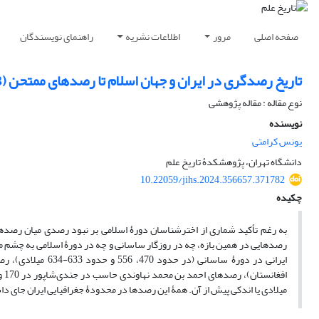
صفحه اصلی
مرور
اطلاعات نشریه
راهنمای نویسندگان
تاریخ رصدگری در ایران و جهان اسلام تا رصدهای ممتحن (213 قمری / 828 میلادی)
نوع مقاله : مقاله پژوهشی
نویسنده
یونس کرامتی
دانشگاه تهران، پژوهشکدۀ تاریخ علم
10.22059/jihs.2024.356657.371782
چکیده
رصدهایی در همین بازه، چه در روزگار ساسانی و چه در دورۀ اسلامی به چشم 
میلادی یا اندکی پیش از آن. همۀ این رصدها در محدودۀ جغرافیایی ایران جای داش