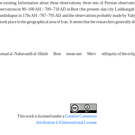
he existing Information about these observations: three sets of Persian observat
bservations in 90-100 AH / 709-718 AD in Bost (the present-day city Lashkarga
Jundishapur in 170s AH /787-795 AD, and the observations probably made by Yaḥy
took place in the geographical area of Iran. It seems that the researchers generally d
mad al-Nahavandī al-Ḥāsib
Bost
mean sun
Merv
obliquity of the ecli
This work is licensed under a
Creative Commons
.
Attribution 4.0 International License