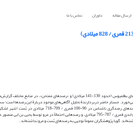
ارسال مقاله
داوران
تماس با ما
به رغم تأکید شماری از اخترشناسان دورۀ اسلامی بر نبود رصدی میان رصدهای بطلمیوس (حدود 130-141 میلادی) و «رصدهای ممتحن»، در م
می‌خورد. جستار حاضر دربردارندۀ تحلیل آگاهی‌های موجود دربارۀ این رصدها است: 
ایرانی در دورۀ ساسانی (در حدود 470، 556 و حدود 633-634 میلادی)، رصدهای رصدگری ناشناس در 90‏-100 قمر
ته‌اند. گویا پژوهشگران عموماً توجهی به رصدهای بُست و مرو نداشته‌اند..