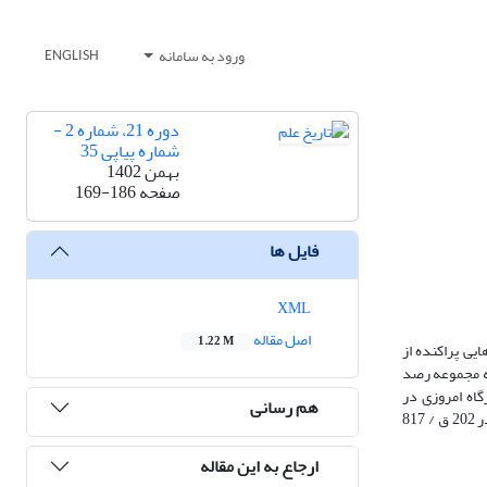
ورود به سامانه
ENGLISH
دوره 21، شماره 2 -
شماره پیاپی 35
بهمن 1402
صفحه
169-186
فایل ها
XML
اصل مقاله
1.22 M
نابع مختلف گزارش‌هایی پراکنده از
سه مجموعه رصد
ی / 709‏-718 میلادی در بُست (شهر لشکرگاه امروزی در
هم رسانی
افغانستان)، رصدهای احمد بن محمد نهاوندی حاسب در جندی‌شاپور در 170 و اندی قمری / 787‏-795 میلادی، و رصدهایی احتمالاً در مرو توسط یحیی بن ابی منصور در 202 ق / 817
ارجاع به این مقاله