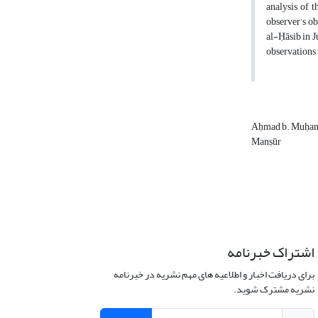
analysis of t
observer’s o
al-Ḥāsib in 
observations 
Aḥmad b. Muḥam
Manṣūr
اشتراک خبرنامه
برای دریافت اخبار و اطلاعیه های مهم نشریه در خبرنامه
نشریه مشترک شوید.