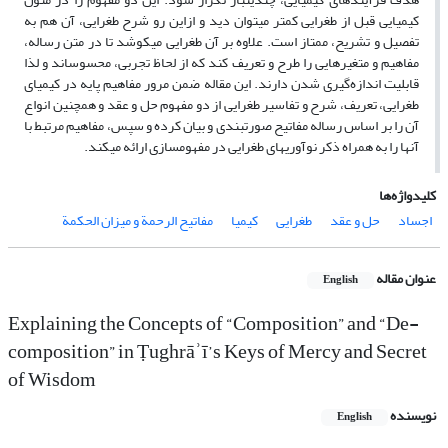
کیمیایی قبل از طغرایی کمتر می‏توان دید و ازاین رو شرح طغرایی، آن هم به
تفصیل و تشریح، ممتاز است. علاوه بر آن طغرایی می‏کوشد تا در متن رساله،
مفاهیم و متغیرهایی را طرح و تعریف کند که از لحاظ تجربی، محسوس‏اند و لذا
قابلیت اندازه‌گیری شدن دارند. این مقاله ضمن مرور مفاهیم پایه در کیمیای
طغرایی، تعریف، شرح و تفاسیر طغرایی از دو مفهوم حل و عقد و هم‏چنین انواع
آن را بر اساس رساله مفاتیح صورت‏بندی و بیان کرده و سپس، مفاهیم مرتبط با
آنها را به همراه ذکر نوآوری‏های طغرایی در مفهوم‏سازی ارائه می‏کند.
کلیدواژه‌ها
اجساد
حل و عقد
طغرایی
کیمیا
مفاتیح الرحمة و میزان الحکمة
عنوان مقاله
English
Explaining the Concepts of “Composition” and “De-
composition” in Ṭughrāʾī’s Keys of Mercy and Secret
of Wisdom
نویسنده
English