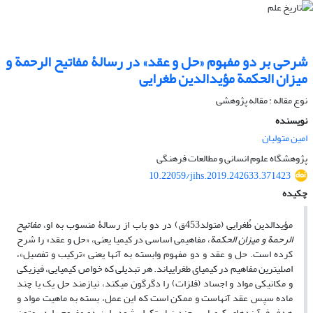
شرحی بر دو مفهوم «حل و عقد» در رسالۀ مفاتیح ‏الرحمة و
میزان ‏الحکمة مؤیدالدین طغرایی
نوع مقاله : مقاله پژوهشی
نویسنده
امین متولیان
پژوهشگاه علوم انسانی و مطالعات فرهنگی
10.22059/jihs.2019.242633.371423
چکیده
مؤیدالدین طُغرایی (متولد453ق) در دو باب از رسالۀ منسوب به او،
مفاتیح
‏الرحمة و میزان‏ الحکمة
، مفاهیمی اساسی در کیمیا یعنی، «حل و عقد» را شرح
کرده است. حل ‏و عقد و دو مفهوم وابسته به آنها یعنی «ترکیب و تفصیل»،
اصلی‏ترین مفاهیم در کیمیای طغرایی‏اند. هر تبدیلی که خواص کیمیایی، فیزیکی
و مکانیکی مواد و اجساد (فلزات) را دگرگون می‏کند، نیازمند حل یک یا چند
ماده سپس عقد آنهاست و ممکن است که این عمل، بسته به ماهیت مواد و
هدف فرآیندهای کیمیایی، چندین‏بار تکرار شود. این دو مفهوم را در متون