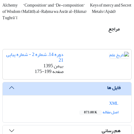
Alchemy
“Composition” and “De-composition”
Keys of mercy and Secret
of Wisdom (Mafātīḥ al-Raḥma wa Asrār al-Ḥikma)
Metals (Ajsād)
Ṭughrāʾī
مراجع
دوره 14، شماره 2 - شماره پیاپی
21
بهمن 1395
صفحه
175-199
فایل ها
XML
اصل مقاله
873.08 K
هم رسانی