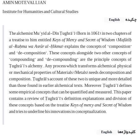
AMIN MOTEVALLIAN
Institute for Humanities and Cultural Studies
چکیده
English
The alchemist Muʾyid al-Dīn Ṭughrāʾī (Born in 1061), in two chapters of
a treatise to him, entitled
Keys of Mercy and Secret of Wisdom
(
Mafātīḥ
al-Raḥma wa Asrār al-Ḥikma
) explains the concepts of “composition”
and “de-composition”. These concepts, alongside two other concepts of
“compounding” and “de-compounding”, are the principle concepts of
Ṭughrāʾī’s alchemy. Any process which transforms alchemical, physical
or mechanical properties of Materials (Metals), needs decomposition and
composition. Ṭughrāī’s account of these two is unique and more detailed
than those found in earlier alchemical texts. Moreover, Ṭughrāʾī defines
some empirical concepts that can be quantified and measured. This paper
contains a review of Ṭughrāʾī’s definition, explanations and division of
these concepts based on the treatise
Keys of mercy and Secret of Wisdom
and tries to underline his innovations in conceptualization.
کلیدواژه‌ها
English