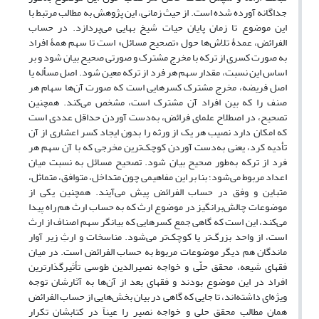
جداگانه آورده شده است. از حیث زمانی، این پژوهش به مطالب مرتبط با
این موضوع تا زمان پایان حیات شیخ بهایی می‌پردازد. در حساب
الفرائض، عمدۀ تلاش‌ها حول «تصحیح مسائل» است تا سهم همۀ افراد
به صورت کسری از ترکه با مخرج مشترک و صورتی صحیح بیان شود و بر
اساس این نسبت، مقدار سهم هر فرد از ترکه معین شود. اصل مسأله یا
اصل فریضه، مخرج مشترک کسرهایی است که صورت آن‌ها سهام هر
صنف را که بین افراد آن مشترک است، مشخص می‌کند. همچنین
تصحیح، در اصطلاح علمای فرائض، به‌دست آوردن حداقل عددی است
که امکان دارد نصیب هر یک از ورثه را بدون ایجاد کسر اعشاری از آن
تأدیه کرد، یعنی به‌دست آوردن کوچک‌ترین مخرجی که با آن سهم هر
فرد از ترکه به‌طور صحیح بیان شود. تصحیح مسائل به نسبت میان
اعداد مربوط می‌شود؛ بنا بر این مفاهیمی چون متداخل، متوافق، متماثل،
متباین و وفق در حساب الفرائض پیش می‌آیند. همچنین یکی از
موضوعات چالش‌برانگیز در موضوع ارث که به حساب ارث هم راه پیدا
می‌کند، این است که گاهی جمع کسرهایی که بیانگر سهم اصناف از ارث
است، از واحد بزرگ‌تر یا کوچک‌تر می‌شود. مناسخات و ارثِ زیر آوار
ماندگان هم دیگر موضوعات مربوط به حساب الفرائض است. در میان
فقهای شیعه، محقق حلّی و خواجه نصیرالدین طوسی تأثیرگذارترین
افراد در این موضوع بودند و فقهای بعد از آن‌ها به آثارشان توجه
ویژه‌ای داشته‌اند، تا جایی که گاهی در بیان بخش‌هایی از حساب الفرائض
همان مطالب محقق حلی و خواجه نصیر را عیناً در کتابشان تکرار