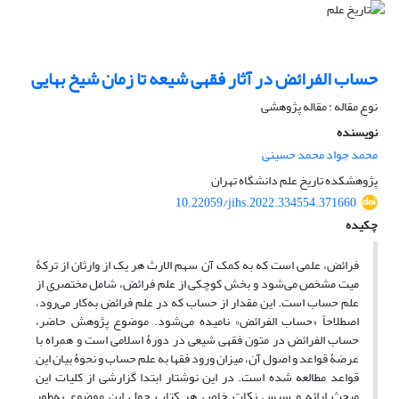
حساب الفرائض در آثار فقهی شیعه تا زمان شیخ بهایی
نوع مقاله : مقاله پژوهشی
نویسنده
محمد جواد محمد حسینی
پژوهشکده تاریخ علم دانشگاه تهران
10.22059/jihs.2022.334554.371660
چکیده
فرائض، علمی است که به کمک آن سهم الارث هر یک از وارثان از ترکۀ
میت مشخص می‌شود و بخش کوچکی از علم فرائض، شامل مختصری از
علم حساب است. این مقدار از حساب که در علم فرائض به‌کار می‌رود،
اصطلاحاً «حساب الفرائض» نامیده می‌شود. موضوع پژوهش حاضر،
حساب الفرائض در متون فقهی شیعی در دورۀ اسلامی است و همراه با
عرضۀ قواعد و اصول آن، میزان ورود فقها به علم حساب و نحوۀ بیان این
قواعد مطالعه شده است. در این نوشتار ابتدا گزارشی از کلیات این
مبحث ارائه و سپس نکات خاص هر کتاب حول این موضوع به‌طور