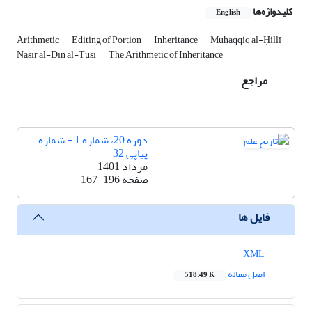
کلیدواژه‌ها
English
Arithmetic
Editing of Portion
Inheritance
Muḥaqqiq al-Ḥillī
Naṣīr al-Dīn al-Ṭūsī
The Arithmetic of Inheritance
مراجع
دوره 20، شماره 1 - شماره
پیاپی 32
مرداد 1401
صفحه
167-196
فایل ها
XML
اصل مقاله
518.49 K