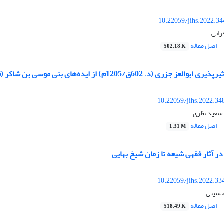
10.22059/jihs.2022.3
اتی
اصل مقاله
502.18 K
/1205م) از ایده‌های بنی موسی بن شاکر (قرن 3ق/9م) در طراحی فواره های خودکار
10.22059/jihs.2022.3
سعید نظری
اصل مقاله
1.31 M
 آثار فقهی شیعه تا زمان شیخ بهایی
10.22059/jihs.2022.3
حسینی
اصل مقاله
518.49 K