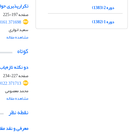
تکرارپذیری حواد
دوره 2 (1383)
صفحه
197-225
دوره 1 (1382)
48161.371698
سعید انواری
مشاهده مقاله
کوتاه
دو نکته تازه‌یاب
صفحه
227-234
50122.371713
محمد معصومی
مشاهده مقاله
نقطه نظر
معرفی و نقد مقا