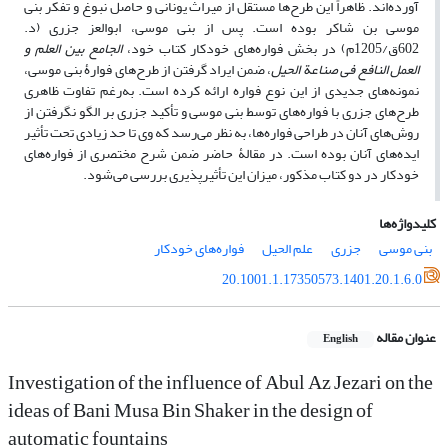
آورده‌اند. ظاهراً این طرح‌ها مستقل از میراث یونانی و حاصل نبوغ و تفکر بنی
موسی بن شاکر بوده است. پس از بنی موسی، ابوالعز جزری (د.
602ق/1205م) در بخش فواره‌های خودکار کتاب خود،
الجامع بین العلم و
العمل النافع فی صناعة الحیل
، ضمن ایراد گرفتن از طرح‌های فوارۀ بنی موسی،
نمونه‌های جدیدی از این نوع فواره ارائه کرده است. به‌رغم تفاوت ظاهری
طرح‌های جزری با فواره‌های توسط بنی موسی و تأکید جزری بر الگو نگرفتن از
روش‌های آنان در طراحی فواره‌ها، به نظر می‌رسد که وی تا حد زیادی تحت تأثیر
ایده‌های آنان بوده است. در مقالۀ حاضر ضمن شرح مختصری از فواره‌های
خودکار در دو کتاب مذکور، میزان این تأثیرپذیری بررسی می‌شود.
کلیدواژه‌ها
بنی موسی
جزری
علم الحیل
فواره‌های خودکار
20.1001.1.17350573.1401.20.1.6.0
عنوان مقاله
English
Investigation of the influence of Abul Az Jezari on the
ideas of Bani Musa Bin Shaker in the design of
automatic fountains