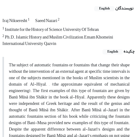
نویسندگان
English
1
2
Iraj Nikseresht
Saeed Nazari
1
Institute for the History of Science, University Of Tehran,
2
Ph.D., Islamic History and Muslim Civilization, Emam Khomeini
International University, Qazvin
چکیده
English
The subject of automatic fountains or fountains that change their shape
without the intervention of an external agent at specific time intervals is
one of the subjects mentioned in the books of Muslim scientists in the
domain of Al-Hiyal. , (the approximate equivalent of mechanical
engineering). The first examples of this type of fountain are given by
Banū Mūsā ibn Shākir in the book al-Hiyal. Apparently these designs
were independent of Greek heritage and the result of the genius and
thought of Banū Mūsā ibn Shākir. After Banū Mūsā, al-Jazarī in the
automatic fountains section of his book while criticizing the fountain
designs of Bani-Musa provided new examples of this type of fountain.
Despite the apparent difference between al-Jazarī's designs and the
fountains designed by Banū Mūsā and al-Jazarī's emphasis on not using