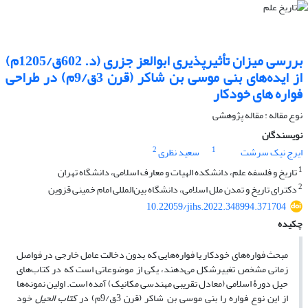
بررسی میزان تأثیرپذیری ابوالعز جزری (د. 602ق/1205م)
از ایده‌های بنی موسی بن شاکر (قرن 3ق/9م) در طراحی
فواره های خودکار
نوع مقاله : مقاله پژوهشی
نویسندگان
2
1
ایرج نیک سرشت
سعید نظری
1
تاریخ و فلسفه علم، دانشکده الهیات و معارف اسلامی، دانشگاه تهران
2
دکترای تاریخ و تمدن ملل اسلامی، دانشگاه بین‌المللی امام خمینی قزوین
10.22059/jihs.2022.348994.371704
چکیده
مبحث فواره‌های خودکار یا فواره‌هایی که بدون دخالت عامل خارجی در فواصل
زمانی مشخص تغییرشکل می‌دهند، یکی از موضوعاتی است که در کتاب‌های
حیل دورۀ اسلامی (معادل تقریبی مهندسی مکانیک) آمده است. اولین نمونه‌ها
از این نوع فواره را بنی موسی بن شاکر (قرن 3ق/9م) در
کتاب الحیل
خود