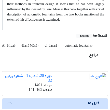
their methods in fountain design, it seems that he has been largely
influenced by the ideas of by Banū Mūsā in this book, together with a brief
description of automatic fountains from the two books mentioned, the
extent of this effectiveness is examined.
کلیدواژه‌ها
English
Al-Hiyal"
"Banū Mūsā "
"al-Jazarī "
"automatic fountains "
مراجع
دوره 20، شماره 1 - شماره پیاپی
32
مرداد 1401
صفحه
141-165
فایل ها