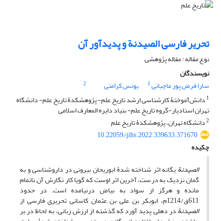
تحریر فارسی الصیدنة و پدیدآور آن
نوع مقاله : مقاله پژوهشی
نویسندگان
2
1
سارا فرض پور ماچیانی
یونس کرامتی
1
دانش‌آموختۀ کارشناسی ارشد تاریخ علم- پژوهشکدۀ تاریخ علم- دانشگاه
تهران استادیار-گروه تاریخ علم- بنیاد دایره المعارف اسلامی
2
دانشگاه تهران، پژوهشکدۀ تاریخ علم
10.22059/jihs.2022.339633.371670
چکیده
الصیدنة
یگانه اثر شناخته شدۀ ابوریحان بیرونی در داروشناسی و به
گمان نزدیک به درست، آخرین اثر اوست که گویا کار نگارش آن ناتمام
مانده و هرگز از سواد به بیاض درنیامده است. در حدود
611ق/1214م، ابوبکر بن علی بن عثمان کاسانی تحریری فارسی از
الصیدنة
در دهلی پدید آورد که گذشته از ارزش زبانی، به لحاظ در بر