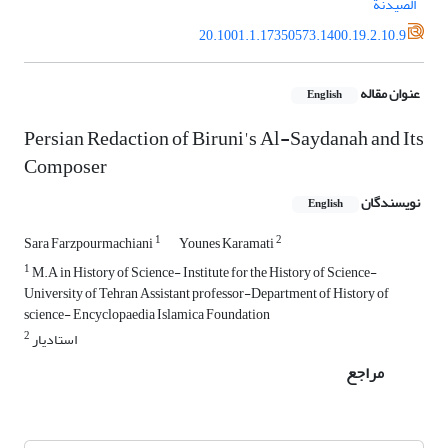
الصیدنة
20.1001.1.17350573.1400.19.2.10.9
عنوان مقاله
English
Persian Redaction of Biruni's Al-Saydanah and Its
Composer
نویسندگان
English
1
2
Sara Farzpourmachiani
Younes Karamati
1
M.A in History of Science- Institute for the History of Science-
University of Tehran Assistant professor-Department of History of
science- Encyclopaedia Islamica Foundation
2
استادیار
مراجع