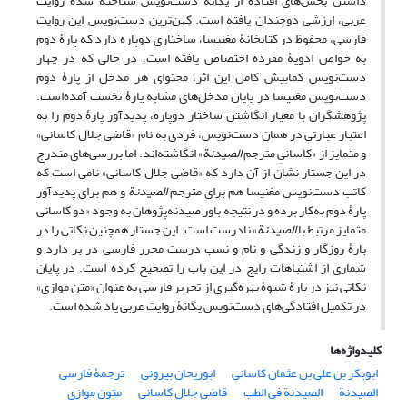
داشتن بخش‌های افتاده از یگانه دست‌نویس شناخته شدۀ روایت
عربی، ارزشی دوچندان یافته است. کهن‌ترین دست‌نویس این روایت
فارسی، محفوظ در کتابخانۀ مغنیسا، ساختاری دوپاره دارد که پارۀ دوم
به خواص ادویۀ مفرده اختصاص یافته است، در حالی که در چهار
دست‌نویس کمابیش کامل این اثر، محتوای هر مدخل از پارۀ دوم
دست‌نویس مغنیسا در پایان مدخل‌های مشابه پارۀ نخست آمده‌است.
پژوهشگران با معیار انگاشتن ساختار دوپاره، پدیدآور پارۀ دوم را به
اعتبار عبارتی در همان دست‌نویس، فردی به نام «قاضی جلال کاسانی»
و متمایز از «کاسانیِ مترجم
الصیدنة
» انگاشته‌اند. اما بررسی‌های مندرج
در این جستار نشان از آن دارد که «قاضی جلال کاسانی» نامی است که
کاتب دست‌نویس مغنیسا هم برای مترجم
الصیدنة
و هم برای پدیدآور
پارۀ دوم به‌کار برده و در نتیجه باور صیدنه‌پژوهان به وجود «دو کاسانی
متمایز مرتبط با
الصیدنة
» نادرست است. این جستار همچنین نکاتی را در
بارۀ روزگار و زندگی و نام و نسب درست محرر فارسی در بر دارد و
شماری از اشتباهات رایج در این باب را تصحیح کرده است. در پایان
نکاتی نیز در بارۀ شیوۀ بهره‌گیری از تحریر فارسی به عنوان «متن موازی»
در تکمیل افتادگی‌های دست‌نویس یگانۀ روایت عربی یاد شده است.
کلیدواژه‌ها
ابوبکر بن علی بن عثمان کاسانی
ابوریحان بیرونی
ترجمۀ فارسی
الصیدنة
الصیدنة فی الطب
قاضی جلال کاسانی
متون موازی