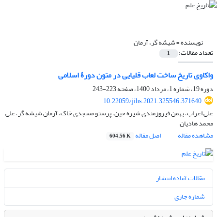
نویسنده =
شیشه گر، آرمان
تعداد مقالات:
1
واکاوی تاریخ ساخت لعاب قلیایی در متون دورۀ اسلامی
دوره 19، شماره 1، مرداد 1400، صفحه
223-243
10.22059/jihs.2021.325546.371640
علی اعراب، بهمن فیروزمندی شیره جین، پرستو مسجدی خاک، آرمان شیشه گر، علی
محمد هادیان
مشاهده مقاله
اصل مقاله
604.56 K
مقالات آماده انتشار
شماره جاری