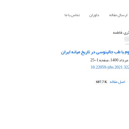
ارسال مقاله
داوران
تماس با ما
ری، فاطمه
 با طب جالینوسی در تاریخ میانه ایران
1-25
10.22059/jihs.2021.3
اصل مقاله
607.7 K