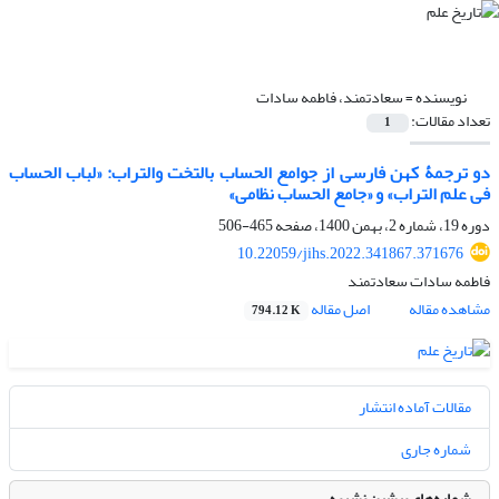
نویسنده =
سعادتمند، فاطمه سادات
تعداد مقالات:
1
دو ترجمۀ کهن فارسی از جوامع الحساب بالتخت والتراب: «لباب الحساب
فی علم التراب» و «جامع الحساب نظامی»
دوره 19، شماره 2، بهمن 1400، صفحه
465-506
10.22059/jihs.2022.341867.371676
فاطمه سادات سعادتمند
مشاهده مقاله
اصل مقاله
794.12 K
مقالات آماده انتشار
شماره جاری
شماره‌های پیشین نشریه