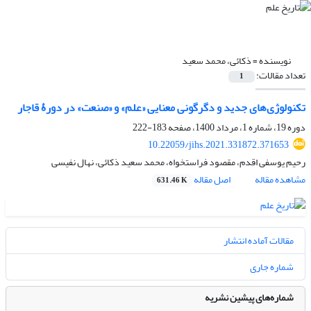
نویسنده =
ذکائی، محمد سعید
تعداد مقالات:
1
تکنولوژی‌های جدید و دگرگونی معنایی «علم» و «صنعت» در دورۀ قاجار
دوره 19، شماره 1، مرداد 1400، صفحه
183-222
10.22059/jihs.2021.331872.371653
رحیم یوسفی اقدم، مقصود فراستخواه، محمد سعید ذکائی، نهال نفیسی
مشاهده مقاله
اصل مقاله
631.46 K
مقالات آماده انتشار
شماره جاری
شماره‌های پیشین نشریه