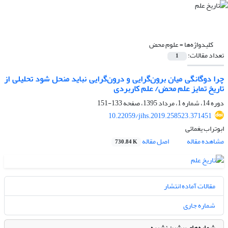
کلیدواژه‌ها =
علوم محض
تعداد مقالات:
1
چرا دوگانگی میان برون‌گرایی و درون‌گرایی نباید منحل شود تحلیلی از
تاریخ تمایز علم محض/ علم کاربردی
دوره 14، شماره 1، مرداد 1395، صفحه
133-151
10.22059/jihs.2019.258523.371451
ابوتراب یغمائی
مشاهده مقاله
اصل مقاله
730.84 K
مقالات آماده انتشار
شماره جاری
شماره‌های پیشین نشریه