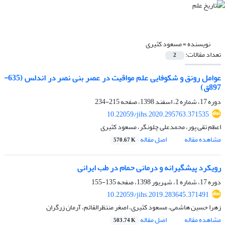
نویسنده =
مسعود کثیری
تعداد مقالات:
2
عوامل رونق و شکوفایی علم مواقیت در عصر بنی نصر در اندلس (635-
897ق)
دوره 17، شماره 2، اسفند 1398، صفحه
215-234
10.22059/jihs.2020.295763.371535
اعظم تقی پور، محمدعلی چلونگر، مسعود کثیری
مشاهده مقاله
اصل مقاله
570.67 K
رویکرد پیشگیرانه و درمانی حمام در طب ایرانی
دوره 17، شماره 1، شهریور 1398، صفحه
135-155
10.22059/jihs.2019.283645.371491
زهرا حسین هاشمی، مسعود کثیری، اصغر منتظرالقائم، آرمان زرگران
مشاهده مقاله
اصل مقاله
503.74 K