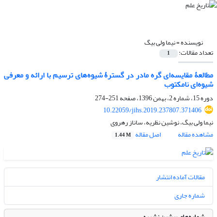
نویسنده =
نیما ولی بیگ
تعداد مقالات:
1
مطالعۀ مقایسه‌ای گره مادر در گسترۀ شیوه‌های ترسیم با ارائه و معرفی
شیوه‌ای نامکتوب
دوره 15، شماره 2، بهمن 1396، صفحه
251-274
10.22059/jihs.2019.237807.371406
نیما ولی بیگ، نوشین نظریه، ساناز رهروی
مشاهده مقاله
اصل مقاله
1.44 M
مقالات آماده انتشار
شماره جاری
شماره‌های پیشین نشریه