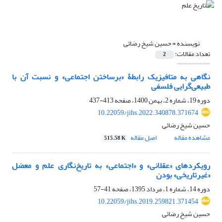
نویسنده =
حسین شیخ رضائی
تعداد مقالات:
2
نگاهی به متافیزیک رابطۀ «برساختن اجتماعی» و نسبت آن با
طبیعی‌گرایی فلسفی
دوره 19، شماره 2، بهمن 1400، صفحه
413-437
10.22059/jihs.2022.340878.371674
حسین شیخ رضائی
مشاهده مقاله
اصل مقاله
515.58 K
رویکردهای «عقلانی» و «اجتماعی» به تاریخ‌نگاری علم و معضل
«غیرتاریخی» بودن
دوره 14، شماره 1، مرداد 1395، صفحه
41-57
10.22059/jihs.2019.259821.371454
حسین شیخ رضائی