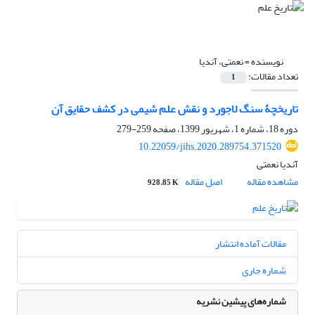
نویسنده =
نعمتی، آندیا
تعداد مقالات:
1
تاریخچۀ سنگ لاجورد و نقش علم شیمی در کشف حقایق آن
دوره 18، شماره 1، شهریور 1399، صفحه
259-279
10.22059/jihs.2020.289754.371520
آندیا نعمتی
مشاهده مقاله
اصل مقاله
928.85 K
مقالات آماده انتشار
شماره جاری
شماره‌های پیشین نشریه