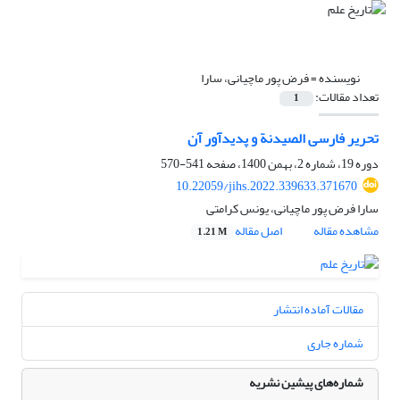
نویسنده =
فرض پور ماچیانی، سارا
تعداد مقالات:
1
تحریر فارسی الصیدنة و پدیدآور آن
دوره 19، شماره 2، بهمن 1400، صفحه
541-570
10.22059/jihs.2022.339633.371670
سارا فرض پور ماچیانی، یونس کرامتی
مشاهده مقاله
اصل مقاله
1.21 M
مقالات آماده انتشار
شماره جاری
شماره‌های پیشین نشریه