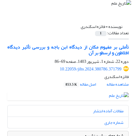
نویسنده =
فائزه اسکندری
تعداد مقالات:
1
تأملی بر مفهوم مکان از دیدگاه ابن باجه و بررسی تأثیر دیدگاه
افلاطون و ارسطو بر آن
دوره 22، شماره 1، شهریور 1403، صفحه
69-86
10.22059/jihs.2024.380786.371799
فائزه اسکندری
مشاهده مقاله
اصل مقاله
853.5 K
مقالات آماده انتشار
شماره جاری
شماره‌های پیشین نشریه