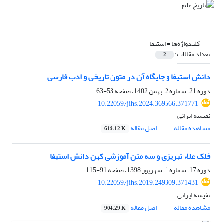
کلیدواژه‌ها =
استیفا
تعداد مقالات:
2
دانش استیفا و جایگاه آن در متون تاریخی و ادب فارسی
دوره 21، شماره 2، بهمن 1402، صفحه
53-63
10.22059/jihs.2024.369566.371771
نفیسه ایرانی
مشاهده مقاله
اصل مقاله
619.12 K
فلک علاء تبریزی و سه متن آموزشی کهن دانش استیفا
دوره 17، شماره 1، شهریور 1398، صفحه
91-115
10.22059/jihs.2019.249309.371431
نفیسه ایرانی
مشاهده مقاله
اصل مقاله
904.29 K